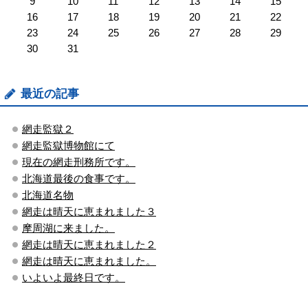
9
10
11
12
13
14
15
16
17
18
19
20
21
22
23
24
25
26
27
28
29
30
31
最近の記事
網走監獄２
網走監獄博物館にて
現在の網走刑務所です。
北海道最後の食事です。
北海道名物
網走は晴天に恵まれました３
摩周湖に来ました。
網走は晴天に恵まれました２
網走は晴天に恵まれました。
いよいよ最終日です。