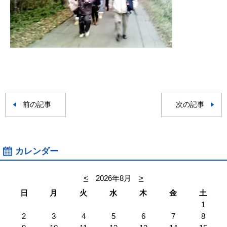
前の記事
次の記事
カレンダー
<
2026年8月
>
日
月
火
水
木
金
土
1
2
3
4
5
6
7
8