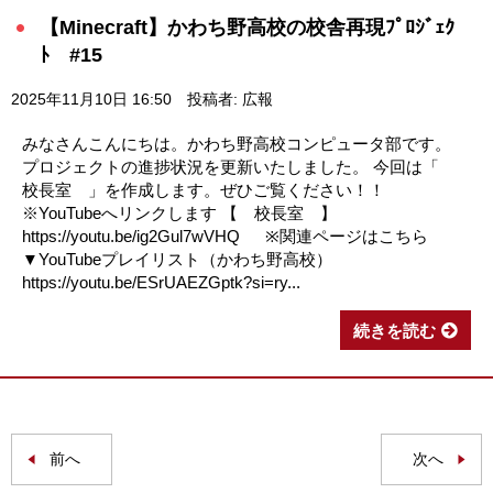
【Minecraft】かわち野高校の校舎再現ﾌﾟﾛｼﾞｪｸ
ﾄ #15
2025年11月10日 16:50
投稿者: 広報
みなさんこんにちは。かわち野高校コンピュータ部です。
プロジェクトの進捗状況を更新いたしました。 今回は「
校長室 」を作成します。ぜひご覧ください！！
※YouTubeへリンクします 【 校長室 】
https://youtu.be/ig2Gul7wVHQ ※関連ページはこちら
▼YouTubeプレイリスト（かわち野高校）
https://youtu.be/ESrUAEZGptk?si=ry...
続きを読む
前へ
次へ