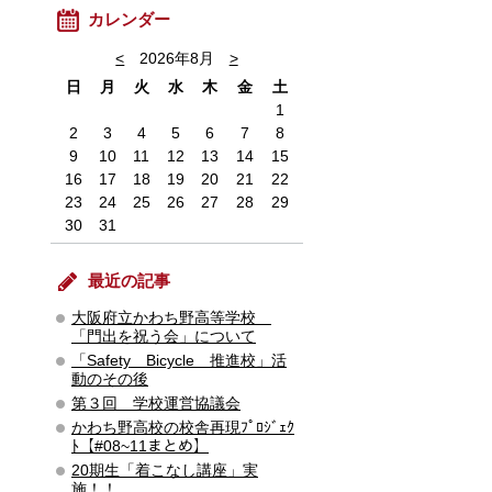
カレンダー
<
2026年8月
>
日
月
火
水
木
金
土
1
2
3
4
5
6
7
8
9
10
11
12
13
14
15
16
17
18
19
20
21
22
23
24
25
26
27
28
29
30
31
最近の記事
大阪府立かわち野高等学校
「門出を祝う会」について
「Safety Bicycle 推進校」活
動のその後
第３回 学校運営協議会
かわち野高校の校舎再現ﾌﾟﾛｼﾞｪｸ
ﾄ【#08~11まとめ】
20期生「着こなし講座」実
施！！