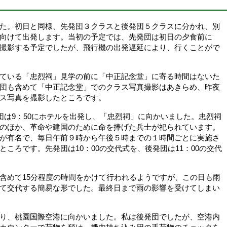
た。初日と同様、先発団３クラスと後発団５クラスに分かれ、別
向けて出発します。当初の予定では、先発団は初日の夕食前に
撮影する予定でしたが、飛行機の出発遅延により、行くことがで
ている「忠烈祠」見学の前に「中正記念堂」に寄る時間はないた
団も含めて「中正記念堂」でのクラス写真撮影はあきらめ、昨夜
ス写真を撮影したところです。
団は9：50にホテルを出発し、「忠烈祠」に向かいました。忠烈祠
のほか、革命や建国のために命を捧げた兵士が祀られています。
が有名で、毎日午前９時から午後５時までの１時間ごとに実施さ
ころです。先発団は10：00の交代式を、後発団は11：00の交代
めて15分程度の時間をかけて行われるようですが、この日も雨
て交代する簡易な形でした。最終日まで雨の影響を受けてしまい
り、桃園国際空港に向かいました。私は後発団でしたが、空港内