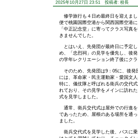
2025年10月27日 23:51
投稿者: 校長
修学旅行も４日め最終日を迎えまし
便で桃園国際空港から関西国際空港に
「中正記念堂」に寄ってクラス写真を
きませんでした。
とはいえ、先発団が最終日に予定し
め、「忠烈祠」の見学を優先し、後発
の学年レクリエーション終了後にクラ
そのため、先発団は9：05に、後発
には、革命家・民主運動家・愛国文人
特に、儀仗隊と呼ばれる衛兵の交代式
れており、その見学をメインに訪れたと
式を見学しました。
通常、衛兵交代式は屋外での行進を含
であったため、屋根のある場所を通っ
ました。
衛兵交代式を見学した後、バスに乗