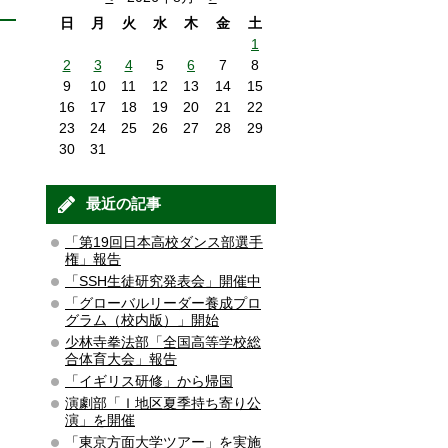
日
月
火
水
木
金
土
1
2
3
4
5
6
7
8
9
10
11
12
13
14
15
16
17
18
19
20
21
22
23
24
25
26
27
28
29
30
31
最近の記事
「第19回日本高校ダンス部選手
権」報告
「SSH生徒研究発表会」開催中
「グローバルリーダー養成プロ
グラム（校内版）」開始
少林寺拳法部「全国高等学校総
合体育大会」報告
「イギリス研修」から帰国
演劇部「Ｉ地区夏季持ち寄り公
演」を開催
「東京方面大学ツアー」を実施