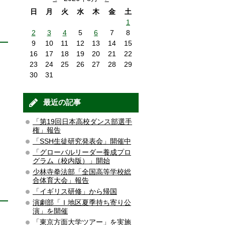
日
月
火
水
木
金
土
1
2
3
4
5
6
7
8
9
10
11
12
13
14
15
16
17
18
19
20
21
22
23
24
25
26
27
28
29
30
31
最近の記事
「第19回日本高校ダンス部選手
権」報告
「SSH生徒研究発表会」開催中
「グローバルリーダー養成プロ
グラム（校内版）」開始
少林寺拳法部「全国高等学校総
合体育大会」報告
「イギリス研修」から帰国
演劇部「Ｉ地区夏季持ち寄り公
演」を開催
「東京方面大学ツアー」を実施