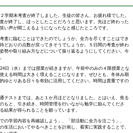
２学期末考査が終了しました。生徒の皆さん、お疲れ様でした。
査が終了し、ほっとしたことだろうと思います。先ほど終わった
笑い声が聞こえるようになったなと感じたところです。
考査に臨むことはできたのでしょうか。全力を尽くすことはでき
待どおりの点数が戻ってきそうでしょうか。５日間の考査が終わ
姿勢や取り組み方などについて振り返るようにしてください。今
。
24日（水）までは授業が続きますが、午前中のみの４限授業とな
使える時間は大きく増えることになります。ぜひとも、冬休み期
的ゆとりある日々を有効に活用してください。時間は貴重ですの
通テストまでは、あと１か月ほどとなりました。とはいえ、焦る
のもと、引き続き、時間管理を行いながら勉学に励んでくださ
る結果が得られることを願っています。
での学習内容を再確認しよう」、「部活動に全力を注ごう」、
の生活においてやるべきことを計画し、着実に実践することで、