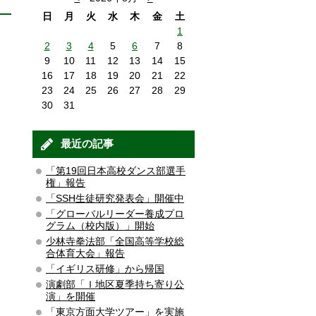
日
月
火
水
木
金
土
1
2
3
4
5
6
7
8
9
10
11
12
13
14
15
16
17
18
19
20
21
22
23
24
25
26
27
28
29
30
31
最近の記事
「第19回日本高校ダンス部選手
権」報告
「SSH生徒研究発表会」開催中
「グローバルリーダー養成プロ
グラム（校内版）」開始
少林寺拳法部「全国高等学校総
合体育大会」報告
「イギリス研修」から帰国
演劇部「Ｉ地区夏季持ち寄り公
演」を開催
「東京方面大学ツアー」を実施