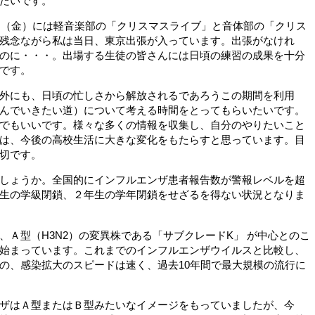
たいです。
日（金）には軽音楽部の「クリスマスライブ」と音体部の「クリス
残念ながら私は当日、東京出張が入っています。出張がなけれ
のに・・・。出場する生徒の皆さんには日頃の練習の成果を十分
です。
外にも、日頃の忙しさから解放されるであろうこの期間を利用
んでいきたい道）について考える時間をとってもらいたいです。
でもいいです。様々な多くの情報を収集し、自分のやりたいこと
は、今後の高校生活に大きな変化をもたらすと思っています。目
切です。
しょうか。全国的にインフルエンザ患者報告数が警報レベルを超
生の学級閉鎖、２年生の学年閉鎖をせざるを得ない状況となりま
Ａ型（H3N2）の変異株である「サブクレードK」 が中心とのこ
始まっています。これまでのインフルエンザウイルスと比較し、
の、感染拡大のスピードは速く、過去10年間で最大規模の流行に
ザはＡ型またはＢ型みたいなイメージをもっていましたが、今