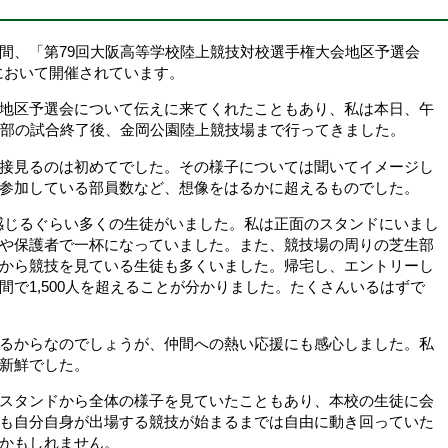
、「第79回大阪高等学校陸上競技対校選手権大会地区予選会
において開催されています。
地区予選会について伝えに来てくれたこともあり、私は本日、午
ル部の試合終了後、金岡公園陸上競技場まで行ってきました。
接見るのは初めてでした。その様子については聞いてイメージし
参加している部員数など、想像をはるかに超えるものでした。
感じるぐらい多くの生徒がいました。私は正面のスタンドにいまし
や保護者で一杯になっていました。また、競技場の周りの芝生部
から競技を見ている生徒も多くいました。帰宅し、エントリーし
で1,500人を超えることが分かりました。たくさんいるはずで
るからなのでしょうが、仲間への熱い応援にも感心しました。私
新鮮でした。
スタンドから全体の様子を見ていたこともあり、本校の生徒に会
も自分自身が出場する競技が始まるまでは自由に動き回っていた
かもしれません。