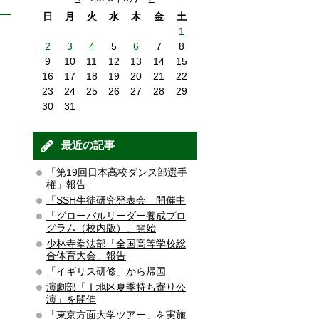
日
月
火
水
木
金
土
1
2
3
4
5
6
7
8
9
10
11
12
13
14
15
16
17
18
19
20
21
22
23
24
25
26
27
28
29
30
31
最近の記事
「第19回日本高校ダンス部選手
権」報告
「SSH生徒研究発表会」開催中
「グローバルリーダー養成プロ
グラム（校内版）」開始
少林寺拳法部「全国高等学校総
合体育大会」報告
「イギリス研修」から帰国
演劇部「Ｉ地区夏季持ち寄り公
演」を開催
「東京方面大学ツアー」を実施