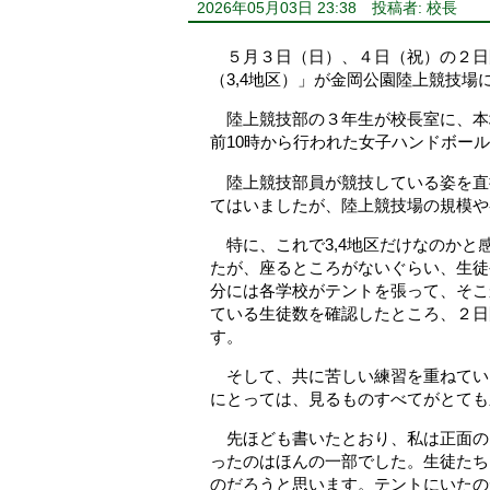
2026年05月03日 23:38
投稿者: 校長
５月３日（日）、４日（祝）の２日間
（3,4地区）」が金岡公園陸上競技場
陸上競技部の３年生が校長室に、本
前10時から行われた女子ハンドボー
陸上競技部員が競技している姿を直
てはいましたが、陸上競技場の規模や
特に、これで3,4地区だけなのかと
たが、座るところがないぐらい、生徒
分には各学校がテントを張って、そこ
ている生徒数を確認したところ、２日間
す。
そして、共に苦しい練習を重ねてい
にとっては、見るものすべてがとても
先ほども書いたとおり、私は正面の
ったのはほんの一部でした。生徒たち
のだろうと思います。テントにいたの