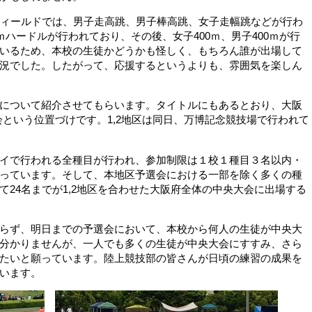
ィールドでは、男子走高跳、男子棒高跳、女子走幅跳などが行わ
ｍハードルが行われており、その後、女子400ｍ、男子400ｍが行
いるため、本校の生徒かどうかも怪しく、もちろん誰が出場して
況でした。したがって、応援するというよりも、雰囲気を楽しん
について紹介させてもらいます。タイトルにもあるとおり、大阪
会という位置づけです。1,2地区は同日、万博記念競技場で行われて
イで行われる全種目が行われ、参加制限は１校１種目３名以内・
っています。そして、本地区予選会における一部を除く多くの種
24名までが1,2地区を合わせた大阪府全体の中央大会に出場する
らず、明日までの予選会において、本校から何人の生徒が中央大
分かりませんが、一人でも多くの生徒が中央大会にすすみ、さら
たいと願っています。陸上競技部の皆さんが日頃の練習の成果を
います。