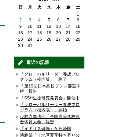
日
月
火
水
木
金
土
1
2
3
4
5
6
7
8
9
10
11
12
13
14
15
16
17
18
19
20
21
22
23
24
25
26
27
28
29
30
31
最近の記事
「グローバルリーダー養成プロ
グラム（校内版）」終了
「第19回日本高校ダンス部選手
権」報告
「SSH生徒研究発表会」開催中
「グローバルリーダー養成プロ
グラム（校内版）」開始
少林寺拳法部「全国高等学校総
合体育大会」報告
「イギリス研修」から帰国
演劇部「Ｉ地区夏季持ち寄り公