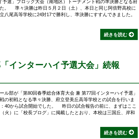
ーハイ予選」ブロック大会（南地区）トーナメント戦の準決勝となる府
した。 準々決勝は昨日５月２日（土）、本日と同じ阿倍野高校に
立八尾高等学校に24対17で勝利し、準決勝にすすんできました。
続きを読む
部「インターハイ予選大会」続報
ル部が「第80回春季総合体育大会 兼 第77回インターハイ予選」
戦の初戦となる準々決勝、府立登美丘高等学校との試合を行いま
2：40から試合開始でした。 昨日の試合報告の前に、まずはここ
日（火）に「校長ブログ」に掲載したとおり、本校は三国丘、岸和
続きを読む