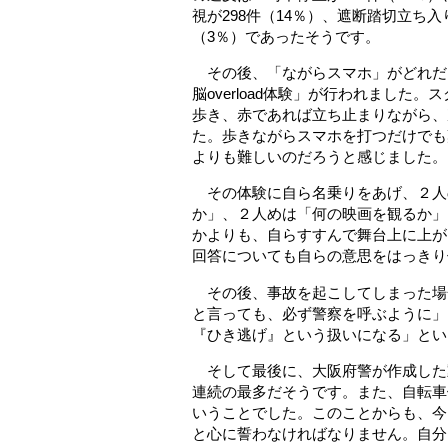
視が298件（14％）、遮断踏切立ち入
（3％）であったそうです。
その後、「ながらスマホ」がどれだ
脳overload体験」が行われまし
歩き、赤であれば立ち止まりながら、
た。歩きながらスマホを打つだけでも
よりも難しいのだろうと感じました。
その体験に自ら名乗りをあげ、２人
か」、２人めは「何の映画を観るか」
かよりも、自らすすんで舞台上に上が
回答についても自らの意思をはっきり
その後、事故を起こしてしまった場
と言っても、必ず警察を呼ぶように」
『ひき逃げ』という扱いになる」とい
そして最後に、大阪府警が作成した動
連続の最多だそうです。また、自転車
いうことでした。このことからも、今
と心に誓わなければなりません。自分