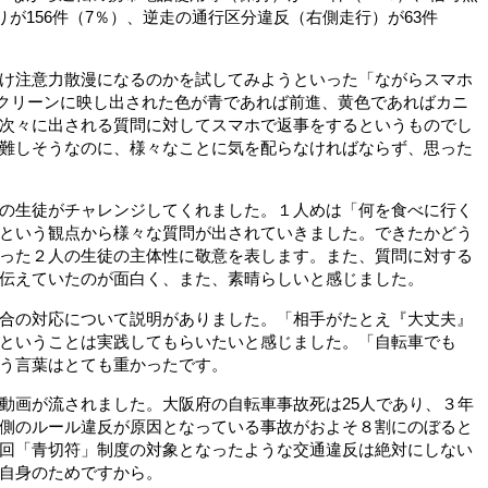
りが156件（7％）、逆走の通行区分違反（右側走行）が63件
け注意力散漫になるのかを試してみようといった「ながらスマホ
た。スクリーンに映し出された色が青であれば前進、黄色であればカニ
次々に出される質問に対してスマホで返事をするというものでし
難しそうなのに、様々なことに気を配らなければならず、思った
の生徒がチャレンジしてくれました。１人めは「何を食べに行く
という観点から様々な質問が出されていきました。できたかどう
った２人の生徒の主体性に敬意を表します。また、質問に対する
伝えていたのが面白く、また、素晴らしいと感じました。
合の対応について説明がありました。「相手がたとえ『大丈夫』
ということは実践してもらいたいと感じました。「自転車でも
う言葉はとても重かったです。
画が流されました。大阪府の自転車事故死は25人であり、３年
側のルール違反が原因となっている事故がおよそ８割にのぼると
回「青切符」制度の対象となったような交通違反は絶対にしない
自身のためですから。