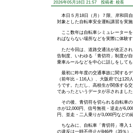
2026年05月18日 21:57
投稿者: 校長
本日５月18日（月）７限、岸和田自
対象とした自転車安全運転講習を実施
ここ数年は自転車シミュレーターを
ればならない場所などを実際に体験す
ただ今回は、道路交通法が改正され
告制度、いわゆる「青切符」制度が自
乗車ルールなどを中心に話しをしても
最初に昨年度の交通事故に関するデー
（前年比－116人）、大阪府では12
うです。ただし、高校生が関係する交
であったというデータが示されました
その後、青切符を切られる自転車の
ホが12,000円、信号無視・逆走が6,
円、並走・二人乗りが3,000円など
ちなみに、自転車「青切符」導入１か
の違反は一時不停止が846件（39％