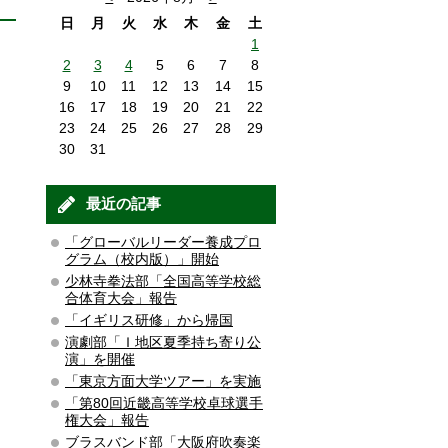
日
月
火
水
木
金
土
1
2
3
4
5
6
7
8
9
10
11
12
13
14
15
16
17
18
19
20
21
22
23
24
25
26
27
28
29
30
31
最近の記事
「グローバルリーダー養成プロ
グラム（校内版）」開始
少林寺拳法部「全国高等学校総
合体育大会」報告
「イギリス研修」から帰国
演劇部「Ｉ地区夏季持ち寄り公
演」を開催
「東京方面大学ツアー」を実施
「第80回近畿高等学校卓球選手
権大会」報告
ブラスバンド部「大阪府吹奏楽