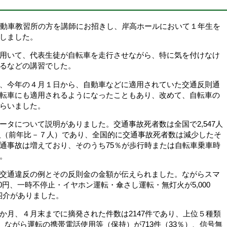
動車教習所の方を講師にお招きし、岸高ホールにおいて１年生を
しました。
用いて、代表生徒が自転車を走行させながら、特に気を付けなけ
るなどの講習でした。
、今年の４月１日から、自動車などに適用されていた交通反則通
転車にも適用されるようになったこともあり、改めて、自転車の
らいました。
タについて説明がありました。交通事故死者数は全国で2,547人
0人（前年比－７人）であり、全国的に交通事故死者数は減少したそ
通事故は増えており、そのうち75％が歩行時または自転車乗車時
。
交通違反の例とその反則金の金額が伝えられました。ながらスマ
000円、一時不停止・イヤホン運転・傘さし運転・無灯火が5,000
の紹介がありました。
月、４月末までに摘発された件数は2147件であり、上位５種類
）、ながら運転の携帯電話使用等（保持）が713件（33％）、信号無