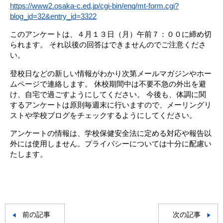
https://www2.osaka-c.ed.jp/cgi-bin/enq/mt-form.cgi?
blog_id=32&entry_id=3322
このアンケートは、４月１３日（月）午前７：００に締め切
られます。 それ以後の回答はできませんのでご注意くださ
い。
登校日などの新しい情報がわかり次第メールマガジンやホー
ムページで連絡します。 休校期間中は不要不急の外出を避
け、自宅で過ごすようにしてください。 今後も、体調に関
するアンケートは原則毎週末に行いますので、メーリングリ
ストや学校ブログをチェックするようにしてください。
アンケートの情報は、学校保健安全法に定める対応や報告以
外には使用しません。プライバシーについては十分に配慮い
たします。
前の記事
次の記事