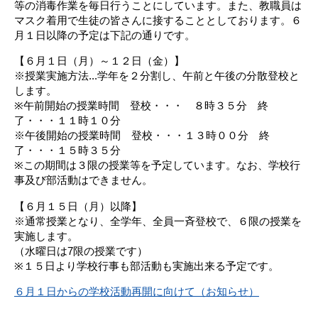
等の消毒作業を毎日行うことにしています。また、教職員は
マスク着用で生徒の皆さんに接することとしております。６
月１日以降の予定は下記の通りです。
【６月１日（月）～１２日（金）】
※授業実施方法...学年を２分割し、午前と午後の分散登校と
します。
※午前開始の授業時間 登校・・・ ８時３５分 終
了・・・１１時１０分
※午後開始の授業時間 登校・・・１３時００分 終
了・・・１５時３５分
※この期間は３限の授業等を予定しています。なお、学校行
事及び部活動はできません。
【６月１５日（月）以降】
※通常授業となり、全学年、全員一斉登校で、６限の授業を
実施します。
（水曜日は7限の授業です）
※１５日より学校行事も部活動も実施出来る予定です。
６月１日からの学校活動再開に向けて（お知らせ）