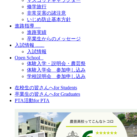
マスコットキャラクター
修学旅行
非常災害の諸注意
いじめ防止基本方針
進路指導
Academic&Career
進路実績
卒業生からのメッセージ
入試情報
Entrance Examination
入試情報
Open School
Open School
体験入学・説明会・農芸祭
体験入学会 参加申し込み
学校説明会 参加申し込み
在校生の皆さんへ
for Students
卒業生の皆さんへ
for Graduates
PTA活動
for PTA