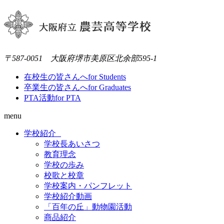
〒587-0051 大阪府堺市美原区北余部595-1
在校生の皆さんへ
for Students
卒業生の皆さんへ
for Graduates
PTA活動
for PTA
menu
学校紹介
School Intro
学校長あいさつ
教育理念
学校の歩み
校歌と校章
学校案内・パンフレット
学校紹介動画
「百年の丘」動物園活動
商品紹介