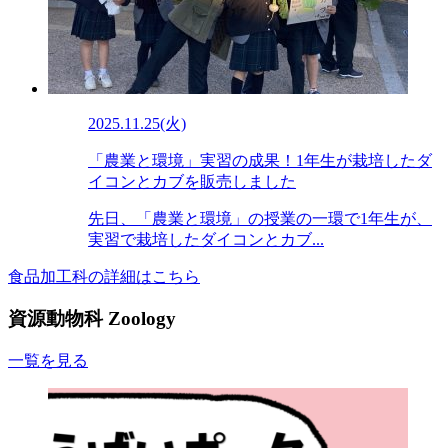
2025.11.25(火)
「農業と環境」実習の成果！1年生が栽培したダ
イコンとカブを販売しました
先日、「農業と環境」の授業の一環で1年生が、
実習で栽培したダイコンとカブ...
食品加工科の詳細はこちら
資源動物科
Zoology
一覧を見る