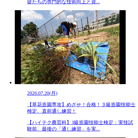
徒たちの専門的な技術向上と資...
2026.07.20(月)
【草花造園専攻】めざせ！合格！３級造園技能士
検定、直前通し練習！
【ハイテク農芸科】3級造園技能士検定：実技試
験前、最後の「通し練習」を実...