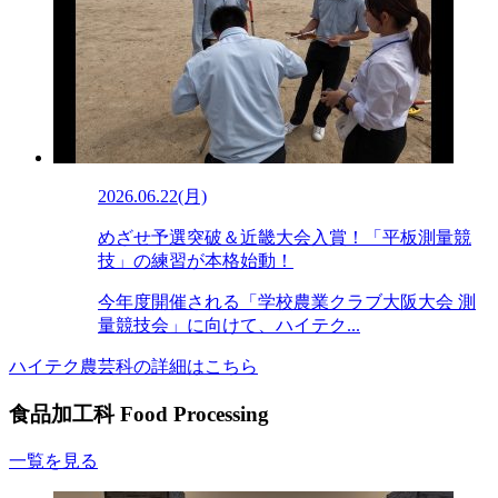
2026.06.22(月)
めざせ予選突破＆近畿大会入賞！「平板測量競
技」の練習が本格始動！
今年度開催される「学校農業クラブ大阪大会 測
量競技会」に向けて、ハイテク...
ハイテク農芸科の詳細はこちら
食品加工科
Food Processing
一覧を見る