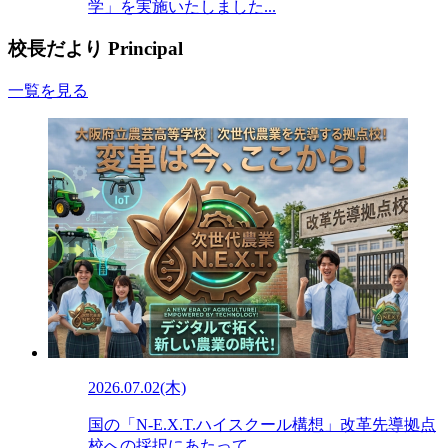
学」を実施いたしました...
校長だより
Principal
一覧を見る
2026.07.02(木)
国の「N-E.X.T.ハイスクール構想」改革先導拠点
校への採択にあたって