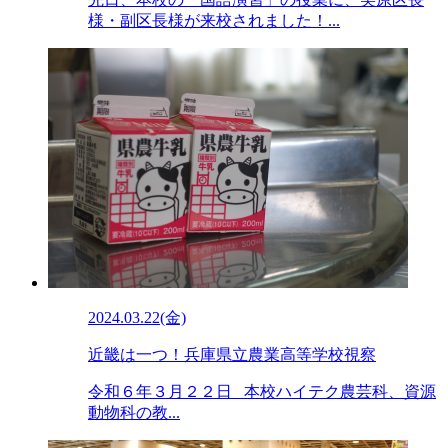
様・副区長様が来校されました！...
2024.03.22(金)
近畿は一つ！兵庫県立農業高等学校視察
令和６年３月２２日 本校ハイテク農芸科、資源
動物科の教...