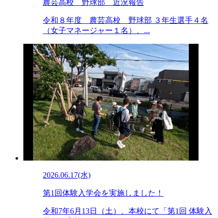
農芸高校 野球部 近況報告
令和８年度 農芸高校 野球部 ３年生選手４名
（女子マネージャー１名）、...
2026.06.17(水)
第1回体験入学会を実施しました！
令和7年6月13日（土）、本校にて「第1回 体験入