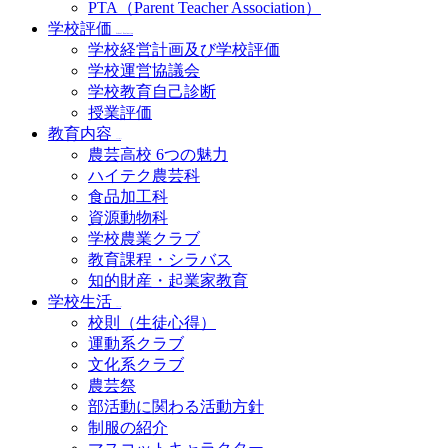
PTA（Parent Teacher Association）
学校評価
School Evaluation
学校経営計画及び学校評価
学校運営協議会
学校教育自己診断
授業評価
教育内容
Educational
農芸高校 6つの魅力
ハイテク農芸科
食品加工科
資源動物科
学校農業クラブ
教育課程・シラバス
知的財産・起業家教育
学校生活
School Life
校則（生徒心得）
運動系クラブ
文化系クラブ
農芸祭
部活動に関わる活動方針
制服の紹介