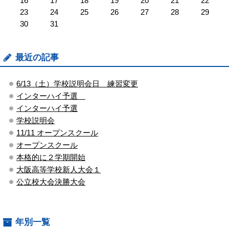
16
17
18
19
20
21
22
23
24
25
26
27
28
29
30
31
最近の記事
6/13（土）学校説明会日 練習変更
インターハイ予選
インターハイ予選
学校説明会
11/11 オープンスクール
オープンスクール
本格的に２学期開始
大阪高等学校新人大会１
公立校大会決勝大会
年別一覧