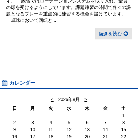
す。 練習ではローテーションシステムを取り入れ、全員
の球を受けるようにしています。課題練習の時間で各々の課
題となるプレーを重点的に練習する機会を設けています。
卓球において回転と...
続きを読む
カレンダー
<
2026年8月
>
日
月
火
水
木
金
土
1
2
3
4
5
6
7
8
9
10
11
12
13
14
15
16
17
18
19
20
21
22