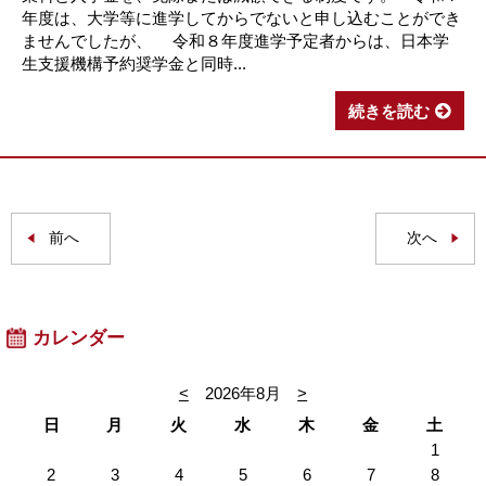
年度は、大学等に進学してからでないと申し込むことができ
ませんでしたが、 令和８年度進学予定者からは、日本学
生支援機構予約奨学金と同時...
続きを読む
前へ
次へ
カレンダー
<
2026年8月
>
日
月
火
水
木
金
土
1
2
3
4
5
6
7
8