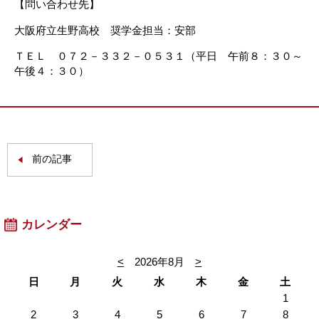
【問い合わせ先】
大阪府立生野高校 奨学金担当：安部
ＴＥＬ ０７２－３３２－０５３１（平日 午前８：３０～
午後４：３０）
前の記事
カレンダー
<
2026年8月
>
日
月
火
水
木
金
土
1
2
3
4
5
6
7
8