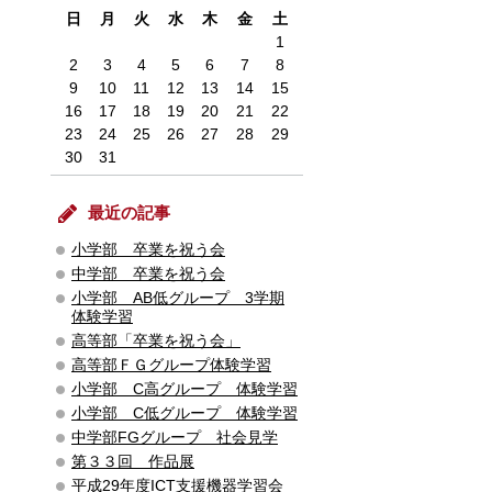
日
月
火
水
木
金
土
1
2
3
4
5
6
7
8
9
10
11
12
13
14
15
16
17
18
19
20
21
22
23
24
25
26
27
28
29
30
31
最近の記事
小学部 卒業を祝う会
中学部 卒業を祝う会
小学部 AB低グループ 3学期
体験学習
高等部「卒業を祝う会」
高等部ＦＧグループ体験学習
小学部 C高グループ 体験学習
小学部 C低グループ 体験学習
中学部FGグループ 社会見学
第３３回 作品展
平成29年度ICT支援機器学習会