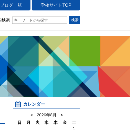
ブログ一覧
学校サイトTOP
内検索
カレンダー
<
2026年8月
>
日
月
火
水
木
金
土
1