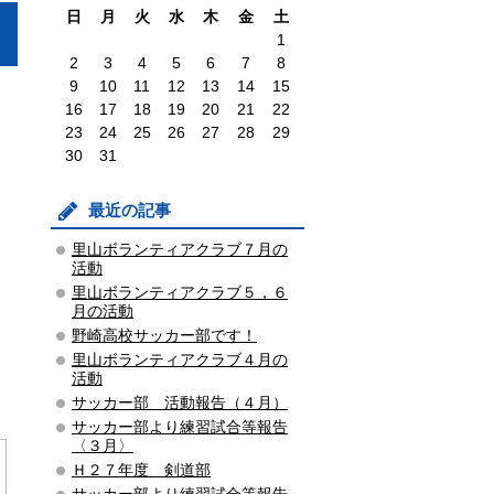
日
月
火
水
木
金
土
1
2
3
4
5
6
7
8
9
10
11
12
13
14
15
16
17
18
19
20
21
22
23
24
25
26
27
28
29
30
31
最近の記事
里山ボランティアクラブ７月の
活動
里山ボランティアクラブ５，６
月の活動
野崎高校サッカー部です！
里山ボランティアクラブ４月の
活動
サッカー部 活動報告（４月）
サッカー部より練習試合等報告
〈３月〉
Ｈ２７年度 剣道部