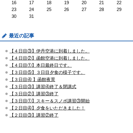
16
17
18
19
20
21
22
23
24
25
26
27
28
29
30
31
最近の記事
【４日目③】伊丹空港に到着しました。
【４日目②】函館空港に到着しました。
【４日目①】本日最終日です。
【３日目⑤】３日目夕食の様子です。
【３日目④ 】函館夜景
【３日目③】講習④終了＆閉講式
【３日目②】講習③終了
【３日目①】スキー＆スノボ講習③開始
【２日目④】夕食をいただきました！
【２日目③】講習②終了