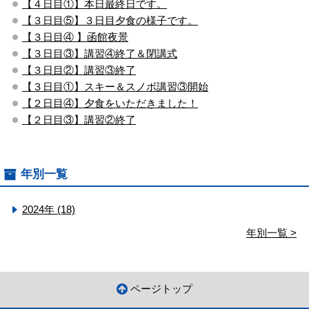
【４日目①】本日最終日です。
【３日目⑤】３日目夕食の様子です。
【３日目④ 】函館夜景
【３日目③】講習④終了＆閉講式
【３日目②】講習③終了
【３日目①】スキー＆スノボ講習③開始
【２日目④】夕食をいただきました！
【２日目③】講習②終了
年別一覧
2024年 (18)
年別一覧 >
ページトップ