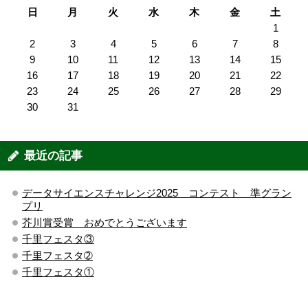
日
月
火
水
木
金
土
1
2
3
4
5
6
7
8
9
10
11
12
13
14
15
16
17
18
19
20
21
22
23
24
25
26
27
28
29
30
31
最近の記事
データサイエンスチャレンジ2025 コンテスト 準グラン
プリ
芥川賞受賞 おめでとうございます
千里フェスタ③
千里フェスタ➁
千里フェスタ①