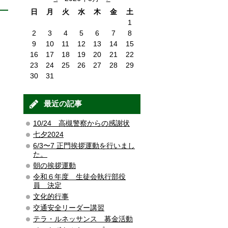
日
月
火
水
木
金
土
1
2
3
4
5
6
7
8
9
10
11
12
13
14
15
16
17
18
19
20
21
22
23
24
25
26
27
28
29
30
31
最近の記事
10/24 高槻警察からの感謝状
七夕2024
6/3〜7 正門挨拶運動を行いまし
た。
朝の挨拶運動
令和６年度 生徒会執行部役
員 決定
文化的行事
交通安全リーダー講習
テラ・ルネッサンス 募金活動