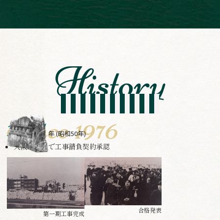
沿革
Since 1976
1975
年
(昭和50年)
大阪府議会で工事請負契約承認
合格発表
第一期工事完成