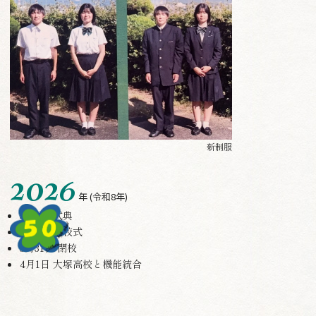
新制服
2026
年
(令和8年)
50 周年式典
3月4日 閉校式
3月31日 閉校
4月1日 大塚高校と機能統合