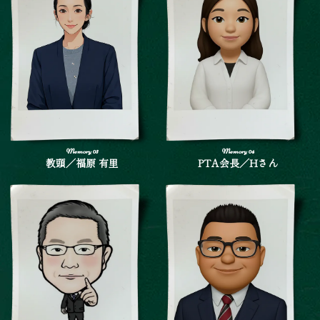
教頭／福原 有里
PTA会長／Hさん