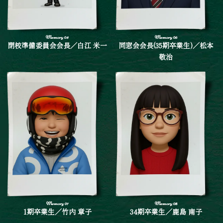
閉校準備委員会会長／白江 米一
同窓会会長(35期卒業生)／松本
敬治
1期卒業生／竹内 章子
34期卒業生／鹿島 南子