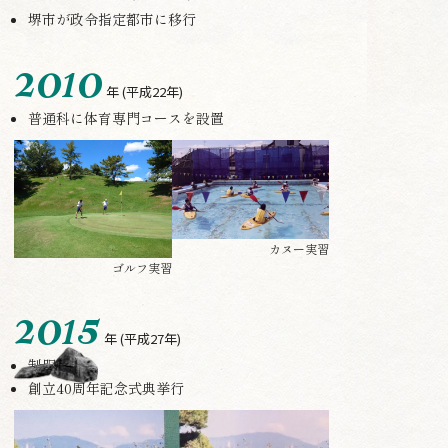
堺市が政令指定都市に移行
2010
年
(平成22年)
普通科に体育専門コースを設置
カヌー実習
ゴルフ実習
2015
年
(平成27年)
制服改定
創立40周年記念式典挙行