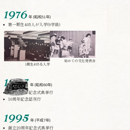
1976
年
(昭和51年)
第一期生405人が入学(9学級)
始めての文化発表会
1期生405名入学
1985
年
(昭和60年)
創立10周年記念式典挙行
10周年記念誌刊行
1995
年
(平成7年)
創立20周年記念式典挙行