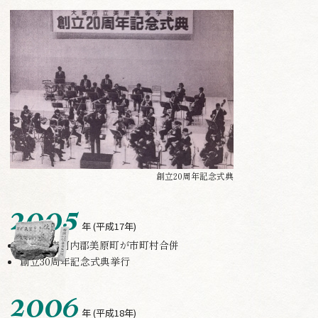
創立20周年記念式典
2005
年
(平成17年)
堺市と南河内郡美原町が市町村合併
創立30周年記念式典挙行
2006
年
(平成18年)