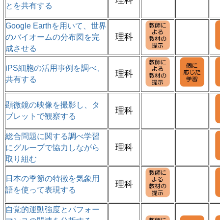
理科
とを共有する
Google Earthを用いて、世界
理科
のバイオームの分布図を完
成させる
iPS細胞の活用事例を調べ、
理科
共有する
顕微鏡の映像を撮影し、タ
理科
ブレットで観察する
総合問題に関する調べ学習
理科
にグループで協力しながら
取り組む
日本の季節の特徴を気象用
理科
語を使って表現する
自覚的運動強度とパフォー