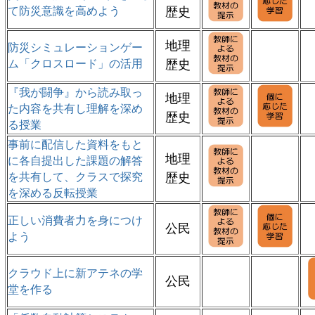
て防災意識を高めよう
歴史
地理
防災シミュレーションゲー
ム「クロスロード」の活用
歴史
『我が闘争』から読み取っ
地理
た内容を共有し理解を深め
歴史
る授業
事前に配信した資料をもと
地理
に各自提出した課題の解答
を共有して、クラスで探究
歴史
を深める反転授業
正しい消費者力を身につけ
公民
よう
クラウド上に新アテネの学
公民
堂を作る