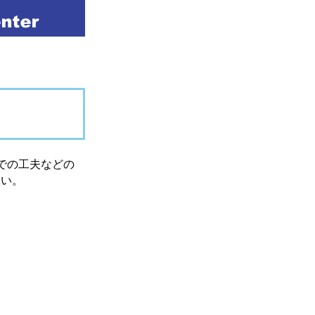
での工夫などの
さい。