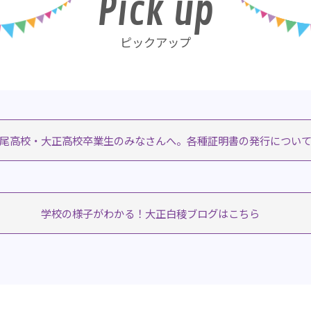
Pick up
ピックアップ
尾高校・大正高校卒業生のみなさんへ。各種証明書の発行につい
ーター採用選考
学校の様子がわかる！大正白稜ブログはこちら
販売機設置事業者の公募について
診断の結果と分析」及び「学校運営協議会議事録」の公表について