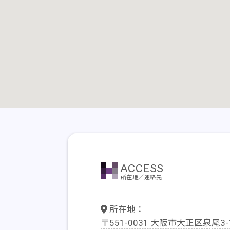
１月２１日（土）開催 第４回学校説明会のお申込
2022
11
30
年
月
日
PTAだより 第107号
2022
11
14
年
月
日
第３回学校説明会のお申し込みはこちらより
2022
10
24
年
月
日
文化祭のご案内【注意事項をよくお読みください
2022
08
31
年
月
日
令和４年度 学校説明会 日程一覧
ACCESS
2022
08
24
年
月
日
所在地／連絡先
令和４年度 PTA議案承認結果について
所在地：
2022
08
24
年
月
日
〒551-0031 大阪市大正区泉尾3-1
令和５年度 制服の製造及び販売等に関する業者募