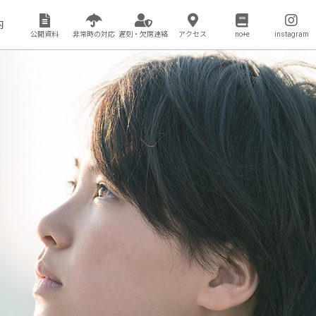
内
公開資料
非常時の対応
遅刻・欠席連絡
アクセス
no+e
instagram