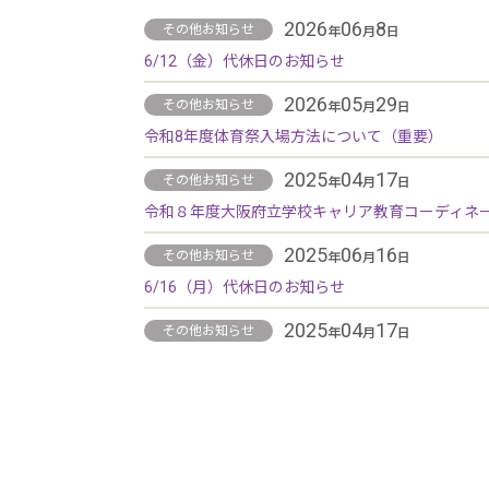
2026
06
8
年
月
日
6/12（金）代休日のお知らせ
2026
05
29
年
月
日
令和8年度体育祭入場方法について（重要）
2025
04
17
年
月
日
令和８年度大阪府立学校キャリア教育コーディネ
2025
06
16
年
月
日
6/16（月）代休日のお知らせ
2025
04
17
年
月
日
令和７年度大阪府立学校キャリア教育コーディネ
2024
12
25
年
月
日
冬季学校閉庁日のお知らせ
2024
12
23
年
月
日