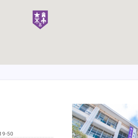
みはこちらより
】
9-50
集について