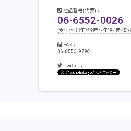
2022
08
05
年
月
日
電話番号(代表)：
06-6552-0026
令和４年度 夏季閉庁日について
2022
07
19
(受付:平日午前9時～午後4時45分
年
月
日
令和４年度PTA総会について
FAX：
2022
04
26
年
月
日
06-6552-9798
休日等の緊急連絡先について
Twitter：
2022
4
20
年
月
日
進路希望者の奨学金予約について
2022
2
28
年
月
日
106号 PTAだより発行について
2022
1
26
年
月
日
令和３年度学校教育自己診断集計(生徒)について
2022
1
26
年
月
日