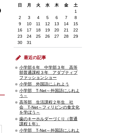
日
月
火
水
木
金
土
の
1
2
3
4
5
6
7
8
9
10
11
12
13
14
15
16
17
18
19
20
21
22
23
24
25
26
27
28
29
30
31
最近の記事
小学部６年 中学部３年 高等
部普通課程３年 アダプティブ
ファッションショー
小学部 外国語にふれよう
小学部 T-Net～外国語にふれよ
う～
高等部 生活課程２年生 社
会 T-Net～フィリピンの食文化
を学ぼう～
歯のキーホルダーづくり（普通
課程１年）
小学部 T-Net～外国語にふれよ