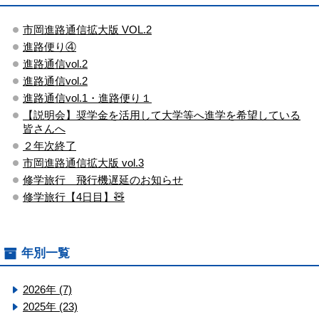
市岡進路通信拡大版 VOL.2
進路便り④
進路通信vol.2
進路通信vol.2
進路通信vol.1・進路便り１
【説明会】奨学金を活用して大学等へ進学を希望している
皆さんへ
２年次終了
市岡進路通信拡大版 vol.3
修学旅行 飛行機遅延のお知らせ
修学旅行【4日目】🧸
年別一覧
2026年 (7)
2025年 (23)