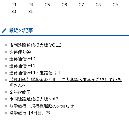
23
24
25
26
27
28
29
30
31
最近の記事
市岡進路通信拡大版 VOL.2
進路便り④
進路通信vol.2
進路通信vol.2
進路通信vol.1・進路便り１
【説明会】奨学金を活用して大学等へ進学を希望している
皆さんへ
２年次終了
市岡進路通信拡大版 vol.3
修学旅行 飛行機遅延のお知らせ
修学旅行【4日目】🧸