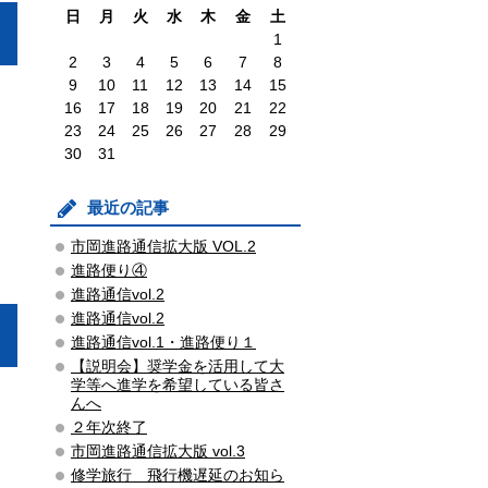
日
月
火
水
木
金
土
1
2
3
4
5
6
7
8
9
10
11
12
13
14
15
16
17
18
19
20
21
22
23
24
25
26
27
28
29
30
31
最近の記事
市岡進路通信拡大版 VOL.2
進路便り④
進路通信vol.2
進路通信vol.2
進路通信vol.1・進路便り１
【説明会】奨学金を活用して大
学等へ進学を希望している皆さ
んへ
２年次終了
市岡進路通信拡大版 vol.3
修学旅行 飛行機遅延のお知ら