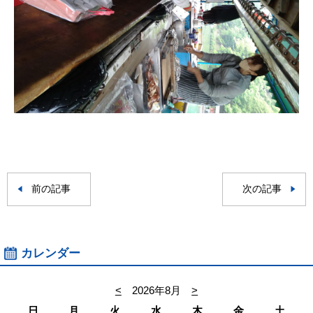
前の記事
次の記事
カレンダー
<
2026年8月
>
日
月
火
水
木
金
土