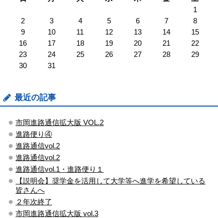
1
2
3
4
5
6
7
8
9
10
11
12
13
14
15
16
17
18
19
20
21
22
23
24
25
26
27
28
29
30
31
最近の記事
市岡進路通信拡大版 VOL.2
進路便り④
進路通信vol.2
進路通信vol.2
進路通信vol.1・進路便り１
【説明会】奨学金を活用して大学等へ進学を希望している
皆さんへ
２年次終了
市岡進路通信拡大版 vol.3