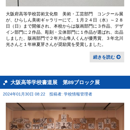
大阪府高等学校芸術文化祭 美術・工芸部門 コンクール展
が、ひらしん美術ギャラリーにて、１月２４日（水）～２８
日（日）まで開催され、本校からは版画部門に３作品、デザ
イン部門に２作品、彫刻・立体部門に１作品が選ばれ、出品
しました。版画部門で２年片山隼人くんが優秀賞、３年北川
光さんと１年林夏芽さんが奨励賞を受賞しました。
続きを読む
大阪高等学校書道展 第89ブロック展
2024年01月30日 08:22
投稿者: 学校情報管理者