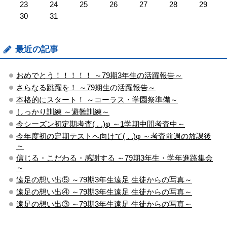
23
24
25
26
27
28
29
30
31
最近の記事
おめでとう！！！！！ ～79期3年生の活躍報告～
さらなる跳躍を！ ～79期生の活躍報告～
本格的にスタート！ ～コーラス・学園祭準備～
しっかり訓練 ～避難訓練～
今シーズン初定期考査( . .)φ ～1学期中間考査中～
今年度初の定期テストへ向けて( . .)φ ～考査前週の放課後
～
信じる・こだわる・感謝する ～79期3年生・学年進路集会
～
遠足の想い出⑤ ～79期3年生遠足 生徒からの写真～
遠足の想い出④ ～79期3年生遠足 生徒からの写真～
遠足の想い出③ ～79期3年生遠足 生徒からの写真～