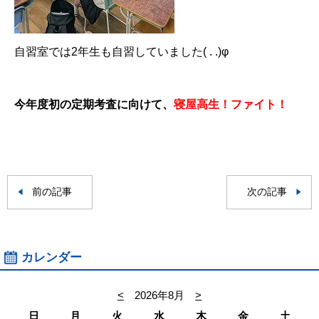
自習室では2年生も自習していました( . .)φ
.
今年度初の定期考査に向けて、
寝屋高生！ファイト！
前の記事
次の記事
カレンダー
<
2026年8月
>
日
月
火
水
木
金
土