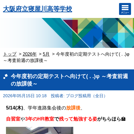
大阪府立寝屋川高等学校
トップ
2026年
5月
今年度初の定期テストへ向けて( . .)φ
～考査前週の放課後～
今年度初の定期テストへ向けて( . .)φ ～考査前週
の放課後～
2026年05月15日 10:18
投稿者: ブログ投稿用（全日）
5/14(木)
、学年進路集会後の
放課後
、
自習室
や
3年のHR教室
で
残って勉強する姿
がちらほら
🏫