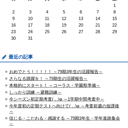
1
2
3
4
5
6
7
8
9
10
11
12
13
14
15
16
17
18
19
20
21
22
23
24
25
26
27
28
29
30
31
最近の記事
おめでとう！！！！！ ～79期3年生の活躍報告～
さらなる跳躍を！ ～79期生の活躍報告～
本格的にスタート！ ～コーラス・学園祭準備～
しっかり訓練 ～避難訓練～
今シーズン初定期考査( . .)φ ～1学期中間考査中～
今年度初の定期テストへ向けて( . .)φ ～考査前週の放課後
～
信じる・こだわる・感謝する ～79期3年生・学年進路集会
～