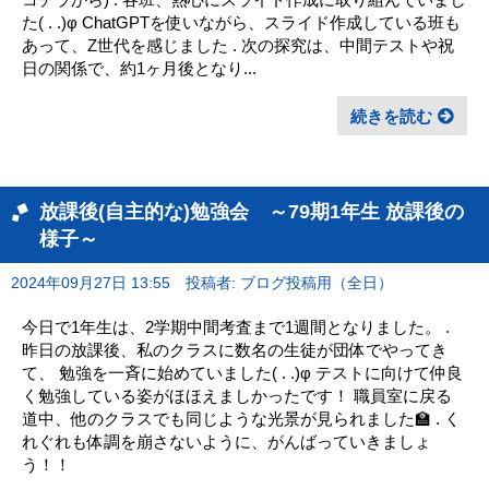
た( . .)φ ChatGPTを使いながら、スライド作成している班も
あって、Z世代を感じました . 次の探究は、中間テストや祝
日の関係で、約1ヶ月後となり...
続きを読む
放課後(自主的な)勉強会 ～79期1年生 放課後の
様子～
2024年09月27日 13:55
投稿者: ブログ投稿用（全日）
今日で1年生は、2学期中間考査まで1週間となりました。 .
昨日の放課後、私のクラスに数名の生徒が団体でやってき
て、 勉強を一斉に始めていました( . .)φ テストに向けて仲良
く勉強している姿がほほえましかったです！ 職員室に戻る
道中、他のクラスでも同じような光景が見られました🏫 . く
れぐれも体調を崩さないように、がんばっていきましょ
う！！