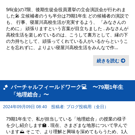
9/6(金)の7限、後期生徒会役員選挙の立会演説会が行われま
した🎤 立候補者のうち半分は79期1年生 どの候補者の演説で
も、 行事、寝屋川高校生活が充実するよう、 「みなさんの
ために」 頑張りますという言葉が目立ちました . みなさんが
高校生活を楽しめているのは、こうして裏方として、縁の下
の力持ちとして、頑張ってくれている人がいるからというこ
とを忘れずに、よりよい寝屋川高校生活をみんなで作...
続きを読む
バーチャルフィールドワーク💻 〜79期1年生
「地理総合」〜
2024年09月09日 08:40
投稿者: ブログ投稿用（全日）
79期1年生で、私が担当している「地理総合」の授業の様子
を少し紹介します🏫 . 現在、さまざまな地形について学んで
います⛰️ そこで、より理解と興味を深めてもらうため、1人