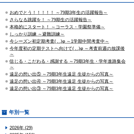
おめでとう！！！！！ ～79期3年生の活躍報告～
さらなる跳躍を！ ～79期生の活躍報告～
本格的にスタート！ ～コーラス・学園祭準備～
しっかり訓練 ～避難訓練～
今シーズン初定期考査( . .)φ ～1学期中間考査中～
今年度初の定期テストへ向けて( . .)φ ～考査前週の放課後
～
信じる・こだわる・感謝する ～79期3年生・学年進路集会
～
遠足の想い出⑤ ～79期3年生遠足 生徒からの写真～
遠足の想い出④ ～79期3年生遠足 生徒からの写真～
遠足の想い出③ ～79期3年生遠足 生徒からの写真～
年別一覧
2026年 (29)