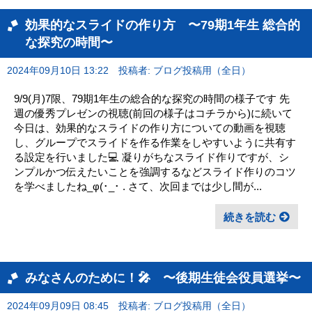
効果的なスライドの作り方 〜79期1年生 総合的
な探究の時間〜
2024年09月10日 13:22
投稿者: ブログ投稿用（全日）
9/9(月)7限、79期1年生の総合的な探究の時間の様子です 先
週の優秀プレゼンの視聴(前回の様子はコチラから)に続いて
今日は、効果的なスライドの作り方についての動画を視聴
し、グループでスライドを作る作業をしやすいように共有す
る設定を行いました💻 凝りがちなスライド作りですが、シ
ンプルかつ伝えたいことを強調するなどスライド作りのコツ
を学べましたね_φ(･_･ . さて、次回までは少し間が...
続きを読む
みなさんのために！🎤 〜後期生徒会役員選挙〜
2024年09月09日 08:45
投稿者: ブログ投稿用（全日）