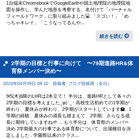
1台端末ChromebookでGoogleEarthや国土地理院の地理院地
図を操作し、学んだ地形を考察する、名付けて「バーチャル
フィールドワーク」に取り組みました💻 「スゴい！」「め
っちゃキレイ」「こうなってるんや...
続きを読む
2学期の目標と行事に向けて 〜79期進路HR&体
育祭メンバー決め〜
2024年09月09日 08:10
投稿者: ブログ投稿用（全日）
9/5(木)6限のLHRは2本立て！ 半分は、進路HRとして各々の
2学期の目標を考えました_φ(･_･ 高校生活初めての1学期が
終わり、夏休みが終わり、2学期がスタートしています🏫 . 1
学期の経験、夏休みの成長も踏まえて、2学期、さらなる成
長に期待していますね🌱 . . もう半分は、体育祭のメンバー
決め 2学期最大の行事である体育祭について、出場種目を決
定しました . 学園祭以来のクラス...