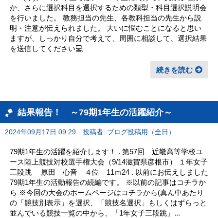
か、さらに選択科目を選択するための類型・科目選択説明会
を行いました。 教務担当の先生、各教科担当の先生から説
明・注意が伝えられました。 大いに悩むことになると思い
ますが、しっかり自分で考えて、周囲に相談して、選択結果
を送信してください💻
続きを読む
結果報告！ ～79期1年生の活躍紹介～
2024年09月17日 09:29
投稿者: ブログ投稿用（全日）
79期1年生の活躍を紹介します！ . 第57回 近畿高等学校ユ
ース陸上競技対校選手権大会（9/14滋賀県彦根市） １年女子
三段跳 原田 心音 ４位 11ｍ24 . 以前にお伝えしました
79期1年生の活動報告の続編です。 ※以前の記事はコチラか
ら ※今回の大会のホームページはコチラから(真ん中あたり
の「競技別表示」を選択、「競技名選択」もしくはずらっと
並んでいる競技一覧の中から、「1年女子三段跳」...