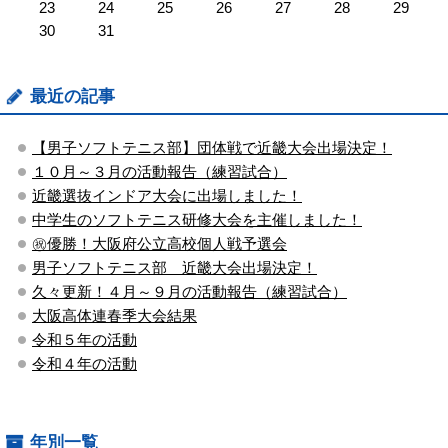
23
24
25
26
27
28
29
30
31
最近の記事
【男子ソフトテニス部】団体戦で近畿大会出場決定！
１０月～３月の活動報告（練習試合）
近畿選抜インドア大会に出場しました！
中学生のソフトテニス研修大会を主催しました！
㊗優勝！大阪府公立高校個人戦予選会
男子ソフトテニス部 近畿大会出場決定！
久々更新！４月～９月の活動報告（練習試合）
大阪高体連春季大会結果
令和５年の活動
令和４年の活動
年別一覧