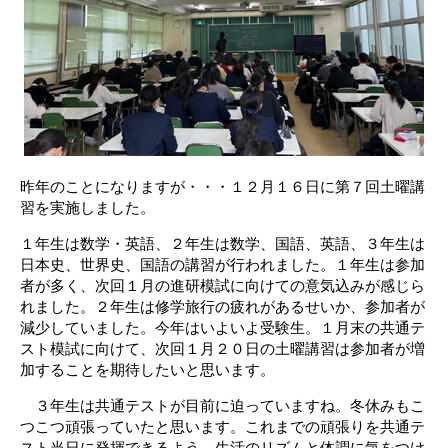
昨年のことになりますが・・・
１２月１６
日に第７回土曜講
習を実施しました。
１年生は数学・英語、２年生は数学、国語、英語、３年生は
日本史、世界史、国語の講習が行われました。１年生は参加
者が多く、次回１月の進研模試に向けての意気込みが感じら
れました。２年生は修学旅行の疲れがあるせいか、参加者が
減少していました。今年はいよいよ受験生。１月末の共通テ
スト模試に向けて、次回１月２０日の土曜講習は参加者が増
加することを期待したいと思います。
３年生は共通テストが目前に迫っていますね。冬休みもこ
つこつ頑張っていたと思います。これまでの頑張りを共通テ
スト当日に発揮できるよう、生活のリズムと体調に気をつけ