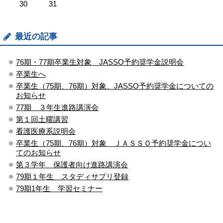
30
31
最近の記事
76期・77期卒業生対象 JASSO予約奨学金説明会
卒業生へ
卒業生（75期、76期）対象、JASSO予約奨学金についての
お知らせ
77期 ３年生進路講演会
第１回土曜講習
看護医療系説明会
卒業生（75期、76期）対象 ＪＡＳＳＯ予約奨学金につい
てのお知らせ
第３学年 保護者向け進路講演会
79期１年生 スタディサプリ登録
79期1年生 学習セミナー