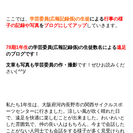
.
ここでは、
学芸委員(広報記録係)の生徒
による
行事の様
子の記録や写真
を
ブログにしてアップ
していきます。
.
78期1年生
の学芸委員(広報記録係)の生徒数名による
遠足
のブログです！
文章も写真も学芸委員の作・撮影
です！ぜひお読みくだ
さい( ^^)/
.
.
私たち1年生は、大阪府河内長野市の関西サイクルスポ
ーツセンターに行きました。涼しい風が吹く晴れた日
で、遠足を快適に楽しむことが出来ました。わいわいと
した雰囲気で、仲の良い人はもちろん、今まで会話した
ことがない人同士でも会話をする様子が多く見受けられ