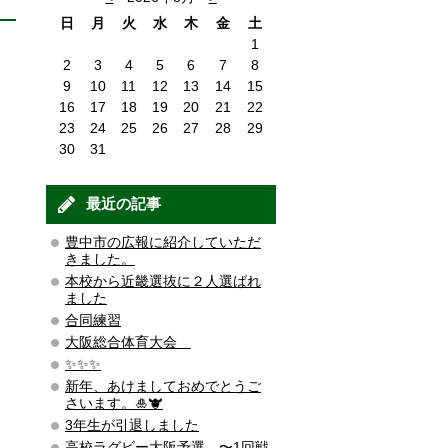
日
月
火
水
木
金
土
1
2
3
4
5
6
7
8
9
10
11
12
13
14
15
16
17
18
19
20
21
22
23
24
25
26
27
28
29
30
31
最近の記事
豊中市の広報に紹介していただ
きました。
本校から近畿選抜に２人選ばれ
ました
合同練習
大阪総合体育大会
✨✨✨
新年、あけましておめでとうご
さいます。🎍🐮
3年生が引退しました
高校ラグビー大阪予選 〜1回戦