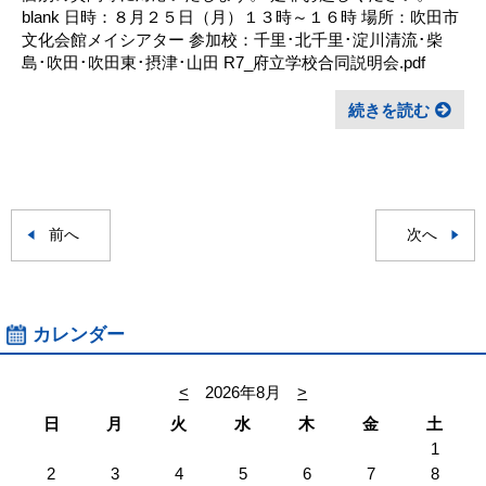
blank 日時：８月２５日（月）１３時～１６時 場所：吹田市
文化会館メイシアター 参加校：千里･北千里･淀川清流･柴
島･吹田･吹田東･摂津･山田 R7_府立学校合同説明会.pdf
続きを読む
前へ
次へ
カレンダー
<
2026年8月
>
日
月
火
水
木
金
土
1
2
3
4
5
6
7
8