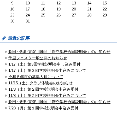
9
10
11
12
13
14
15
16
17
18
19
20
21
22
23
24
25
26
27
28
29
30
31
最近の記事
吹田･摂津･東淀川地区「府立学校合同説明会」のお知らせ
千里フェスタ一般公開のお知らせ
1/17（土）第3回学校説明会申し込み受付
1/17（土）第３回学校説明会申込みについて
令和８年度の募集人員について
11/15（土）クラブ体験会のお知らせ
11/8（土）第２回学校説明会申込み受付
11/8（土）第２回学校説明会申込みについて
吹田･摂津･東淀川地区「府立学校合同説明会」のお知らせ
7/28（月）第１回学校説明会申込み受付