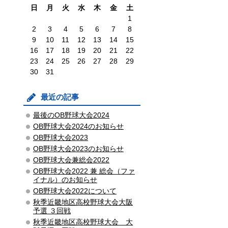
日
月
火
水
木
金
土
1
2
3
4
5
6
7
8
9
10
11
12
13
14
15
16
17
18
19
20
21
22
23
24
25
26
27
28
29
30
31
最近の記事
最後のOB野球大会2024
OB野球大会2024のお知らせ
OB野球大会2023
OB野球大会2023のお知らせ
OB野球大会兼総会2022
OB野球大会2022 兼 総会（ファ
イナル）のお知らせ
OB野球大会2022について
秋季近畿地区高校野球大会大阪
予選 ３回戦
秋季近畿地区高校野球大会 大