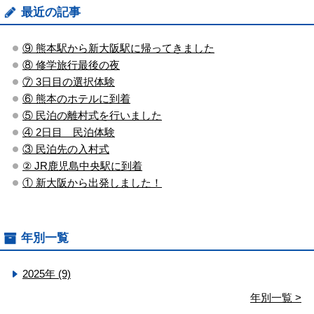
最近の記事
⑨ 熊本駅から新大阪駅に帰ってきました
⑧ 修学旅行最後の夜
⑦ 3日目の選択体験
⑥ 熊本のホテルに到着
⑤ 民泊の離村式を行いました
④ 2日目 民泊体験
③ 民泊先の入村式
② JR鹿児島中央駅に到着
① 新大阪から出発しました！
年別一覧
2025年 (9)
年別一覧 >