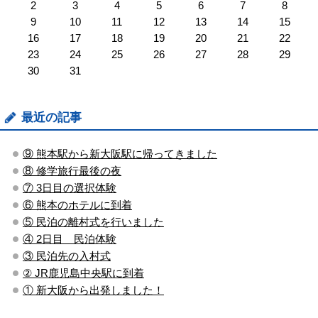
2
3
4
5
6
7
8
9
10
11
12
13
14
15
16
17
18
19
20
21
22
23
24
25
26
27
28
29
30
31
最近の記事
⑨ 熊本駅から新大阪駅に帰ってきました
⑧ 修学旅行最後の夜
⑦ 3日目の選択体験
⑥ 熊本のホテルに到着
⑤ 民泊の離村式を行いました
④ 2日目 民泊体験
③ 民泊先の入村式
② JR鹿児島中央駅に到着
① 新大阪から出発しました！