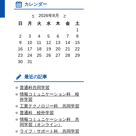
カレンダー
<
2026年8月
>
日
月
火
水
木
金
土
1
2
3
4
5
6
7
8
9
10
11
12
13
14
15
16
17
18
19
20
21
22
23
24
25
26
27
28
29
30
31
最近の記事
普通科共同学習
情報コミュニケーション科 校
外学習
工業テクノロジー科 共同学習
普通科 校外学習
情報コミュニケーション科 共
同学習（オンライン）
ライフ・サポート科 共同学習