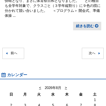
快晴となり、まさに体育祭日和となりました。 どの種目
も全学年対象で、クラスごと（３学年縦割り）に９色の団に
分かれて競い合いました。 ＜プログラム＞ 開会式、準備
体操 ...
続きを読む
前へ
次へ
カレンダー
<
2026年8月
>
日
月
火
水
木
金
土
1
2
3
4
5
6
7
8