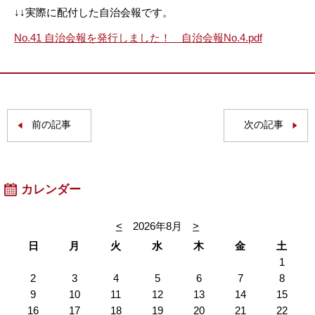
↓↓実際に配付した自治会報です。
No.41 自治会報を発行しました！ 自治会報No.4.pdf
前の記事
次の記事
カレンダー
<
2026年8月
>
日
月
火
水
木
金
土
1
2
3
4
5
6
7
8
9
10
11
12
13
14
15
16
17
18
19
20
21
22