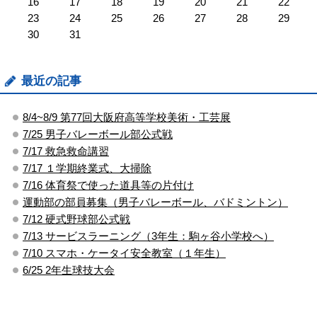
16
17
18
19
20
21
22
23
24
25
26
27
28
29
30
31
最近の記事
8/4~8/9 第77回大阪府高等学校美術・工芸展
7/25 男子バレーボール部公式戦
7/17 救急救命講習
7/17 １学期終業式、大掃除
7/16 体育祭で使った道具等の片付け
運動部の部員募集（男子バレーボール、バドミントン）
7/12 硬式野球部公式戦
7/13 サービスラーニング（3年生：駒ヶ谷小学校へ）
7/10 スマホ・ケータイ安全教室（１年生）
6/25 2年生球技大会