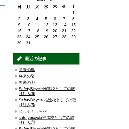
日
月
火
水
木
金
土
1
2
3
4
5
6
7
8
9
10
11
12
13
14
15
16
17
18
19
20
21
22
23
24
25
26
27
28
29
30
31
最近の記事
将来の姿
将来の姿
将来の姿
SafetyBicycle推進校としての取
り組み⑥
SafetyBicycle 推進校としての取
り組み⑤
じしゃくしらべ
safetybicycle推進校としての取
り組み④
SafetyBicycle推進校としての取