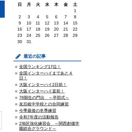
日
月
火
水
木
金
土
1
2
3
4
5
6
7
8
9
10
11
12
13
14
15
16
17
18
19
20
21
22
23
24
25
26
27
28
29
30
31
最近の記事
全国ランキング17位！
全国インターハイまであと４
日！
大阪インターハイ2日前！
大阪インターハイ直前！
78期生の門出 ～卒部式～
友呂岐中学校との合同練習
今季最後の冬季練習
令和7年度の活動報告
2地区強化練習会 ～関西創価学
園総合グラウンド～