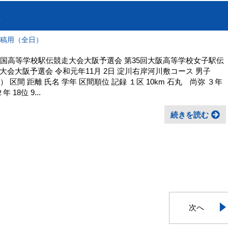
投稿用（全日）
国高等学校駅伝競走大会大阪予選会 第35回大阪高等学校女子駅伝
会大阪予選会 令和元年11月 2日 淀川右岸河川敷コース 男子
3秒） 区間 距離 氏名 学年 区間順位 記録 １区 10km 石丸 尚弥 ３年
 18位 9...
続きを読む
次へ