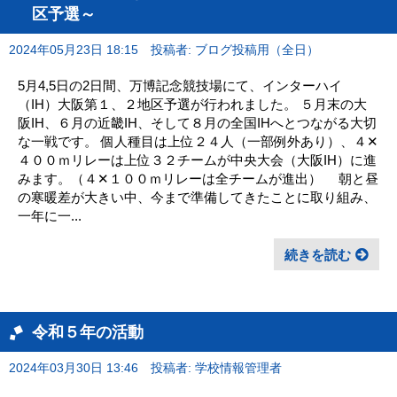
区予選～
2024年05月23日 18:15
投稿者: ブログ投稿用（全日）
5月4,5日の2日間、万博記念競技場にて、インターハイ
（IH）大阪第１、２地区予選が行われました。 ５月末の大
阪IH、６月の近畿IH、そして８月の全国IHへとつながる大切
な一戦です。 個人種目は上位２４人（一部例外あり）、４✕
４００ｍリレーは上位３２チームが中央大会（大阪IH）に進
みます。（４✕１００ｍリレーは全チームが進出） 朝と昼
の寒暖差が大きい中、今まで準備してきたことに取り組み、
一年に一...
続きを読む
令和５年の活動
2024年03月30日 13:46
投稿者: 学校情報管理者