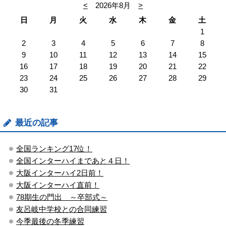
<
2026年8月
>
日
月
火
水
木
金
土
1
2
3
4
5
6
7
8
9
10
11
12
13
14
15
16
17
18
19
20
21
22
23
24
25
26
27
28
29
30
31
最近の記事
全国ランキング17位！
全国インターハイまであと４日！
大阪インターハイ2日前！
大阪インターハイ直前！
78期生の門出 ～卒部式～
友呂岐中学校との合同練習
今季最後の冬季練習