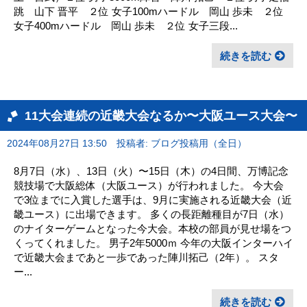
跳 山下 晋平 ２位 女子100mハードル 岡山 歩未 ２位
女子400mハードル 岡山 歩未 ２位 女子三段...
続きを読む
11大会連続の近畿大会なるか〜大阪ユース大会〜
2024年08月27日 13:50
投稿者: ブログ投稿用（全日）
8月7日（水）、13日（火）〜15日（木）の4日間、万博記念
競技場で大阪総体（大阪ユース）が行われました。 今大会
で3位までに入賞した選手は、9月に実施される近畿大会（近
畿ユース）に出場できます。 多くの長距離種目が7日（水）
のナイターゲームとなった今大会。本校の部員が見せ場をつ
くってくれました。 男子2年5000ｍ 今年の大阪インターハイ
で近畿大会まであと一歩であった陣川拓己（2年）。 スタ
ー...
続きを読む