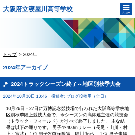
大阪府立寝屋川高等学校
トップ
2024年
2024年アーカイブ
2024トラックシーズン終了～地区別秋季大会
2024年10月30日 13:46
投稿者: ブログ投稿用（全日）
10月26日・27日に万博記念競技場で行われた大阪高等学校地
区別秋季陸上競技大会で、今シーズンの高体連主催の競技会
（トラック・フィールド）がすべて終了しました。 主な結
果は以下の通りです。 男子4×400mリレー（長尾・山川・村
上・宮武）１位 男子3000m障害 陣川 拓己 １位 男子走幅